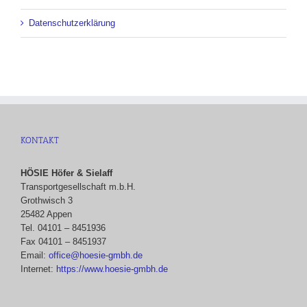
Datenschutzerklärung
KONTAKT
HÖSIE Höfer & Sielaff
Transportgesellschaft m.b.H.
Grothwisch 3
25482 Appen
Tel. 04101 – 8451936
Fax 04101 – 8451937
Email:
office@hoesie-gmbh.de
Internet:
https://www.hoesie-gmbh.de